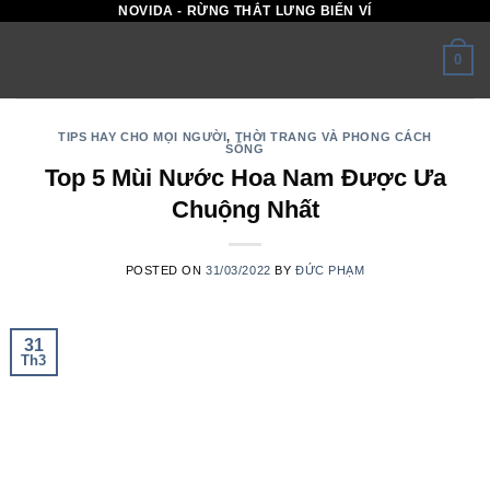
NOVIDA - RỪNG THẮT LƯNG BIỂN VÍ
Skip
to
0
content
TIPS HAY CHO MỌI NGƯỜI
,
THỜI TRANG VÀ PHONG CÁCH
SỐNG
Top 5 Mùi Nước Hoa Nam Được Ưa
Chuộng Nhất
POSTED ON
31/03/2022
BY
ĐỨC PHẠM
31
Th3