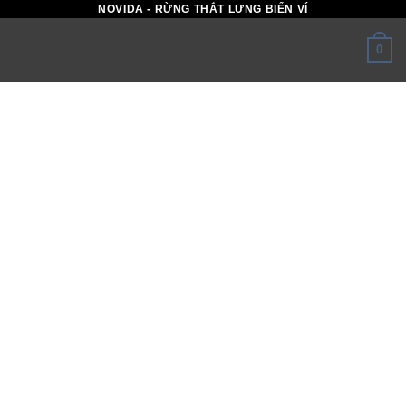
NOVIDA - RỪNG THẮT LƯNG BIỂN VÍ
Skip
to
0
content