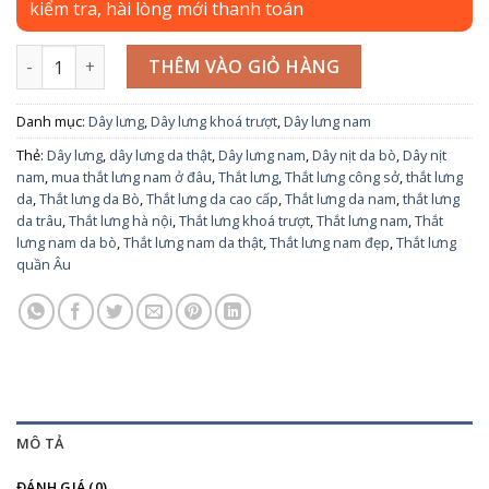
kiểm tra, hài lòng mới thanh toán
Thắt Lưng Nam Công Sở Da Bò -TL0062 số lượng
THÊM VÀO GIỎ HÀNG
Danh mục:
Dây lưng
,
Dây lưng khoá trượt
,
Dây lưng nam
Thẻ:
Dây lưng
,
dây lưng da thật
,
Dây lưng nam
,
Dây nịt da bò
,
Dây nịt
nam
,
mua thắt lưng nam ở đâu
,
Thắt lưng
,
Thắt lưng công sở
,
thắt lưng
da
,
Thắt lưng da Bò
,
Thắt lưng da cao cấp
,
Thắt lưng da nam
,
thắt lưng
da trâu
,
Thắt lưng hà nội
,
Thắt lưng khoá trượt
,
Thắt lưng nam
,
Thắt
lưng nam da bò
,
Thắt lưng nam da thật
,
Thắt lưng nam đẹp
,
Thắt lưng
quần Âu
MÔ TẢ
ĐÁNH GIÁ (0)