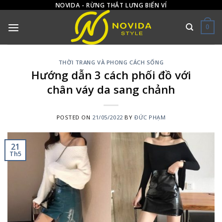
Skip
NOVIDA - RỪNG THẮT LƯNG BIỂN VÍ
to
0
content
THỜI TRANG VÀ PHONG CÁCH SỐNG
Hướng dẫn 3 cách phối đồ với
chân váy da sang chảnh
POSTED ON
21/05/2022
BY
ĐỨC PHẠM
21
Th5